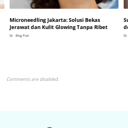
Microneedling Jakarta: Solusi Bekas
S
Jerawat dan Kulit Glowing Tanpa Ribet
d
Blog Post
Comments are disabled.