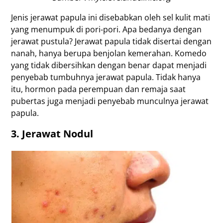
Jenis jerawat papula ini disebabkan oleh sel kulit mati
yang menumpuk di pori-pori. Apa bedanya dengan
jerawat pustula? Jerawat papula tidak disertai dengan
nanah, hanya berupa benjolan kemerahan. Komedo
yang tidak dibersihkan dengan benar dapat menjadi
penyebab tumbuhnya jerawat papula. Tidak hanya
itu, hormon pada perempuan dan remaja saat
pubertas juga menjadi penyebab munculnya jerawat
papula.
3. Jerawat Nodul