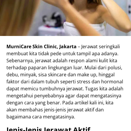
MurniCare Skin Clinic, Jakarta
– Jerawat seringkali
membuat kita tidak pede untuk tampil apa adanya.
Sebenarnya, jerawat adalah respon alami kulit kita
terhadap paparan lingkungan luar. Mulai dari polusi,
debu, minyak, sisa skincare dan make up, hinggal
faktor dari dalam tubuh seperti stress dan hormonal
dapat memicu tumbuhnya jerawat. Tugas kita adalah
mengetahui penyebabnya agar dapat mengatasinya
dengan cara yang benar. Pada artikel kali ini, kita
akan membahas jenis-jenis jerawat aktif dan
bagaimana cara mengatasinya.
Jenis-Jenis Jerawat Aktif