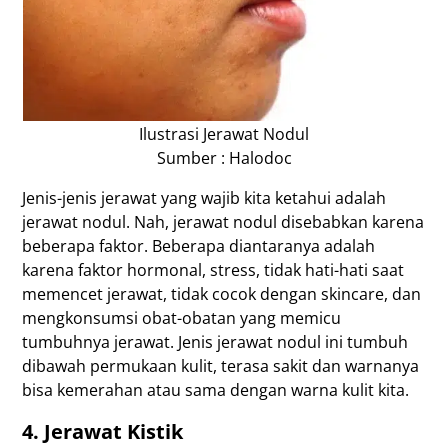
Ilustrasi Jerawat Nodul
Sumber : Halodoc
Jenis-jenis jerawat yang wajib kita ketahui adalah
jerawat nodul. Nah, jerawat nodul disebabkan karena
beberapa faktor. Beberapa diantaranya adalah
karena faktor hormonal, stress, tidak hati-hati saat
memencet jerawat, tidak cocok dengan skincare, dan
mengkonsumsi obat-obatan yang memicu
tumbuhnya jerawat. Jenis jerawat nodul ini tumbuh
dibawah permukaan kulit, terasa sakit dan warnanya
bisa kemerahan atau sama dengan warna kulit kita.
4. Jerawat Kistik