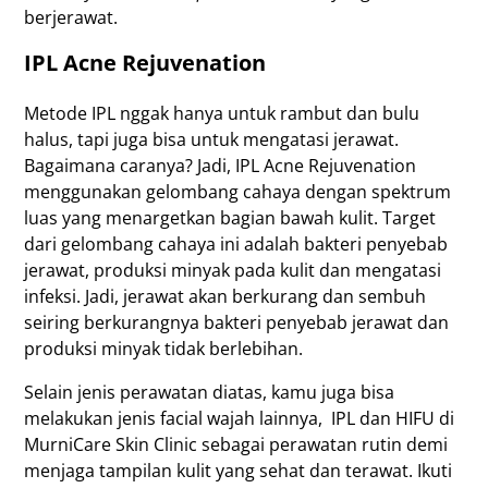
berjerawat.
IPL Acne Rejuvenation
Metode IPL nggak hanya untuk rambut dan bulu
halus, tapi juga bisa untuk mengatasi jerawat.
Bagaimana caranya? Jadi, IPL Acne Rejuvenation
menggunakan gelombang cahaya dengan spektrum
luas yang menargetkan bagian bawah kulit. Target
dari gelombang cahaya ini adalah bakteri penyebab
jerawat, produksi minyak pada kulit dan mengatasi
infeksi. Jadi, jerawat akan berkurang dan sembuh
seiring berkurangnya bakteri penyebab jerawat dan
produksi minyak tidak berlebihan.
Selain jenis perawatan diatas, kamu juga bisa
melakukan jenis facial wajah lainnya, IPL dan HIFU di
MurniCare Skin Clinic sebagai perawatan rutin demi
menjaga tampilan kulit yang sehat dan terawat. Ikuti