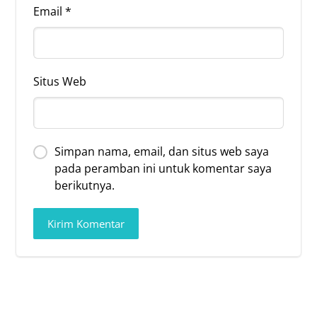
Email
*
Situs Web
Simpan nama, email, dan situs web saya
pada peramban ini untuk komentar saya
berikutnya.
Kirim Komentar