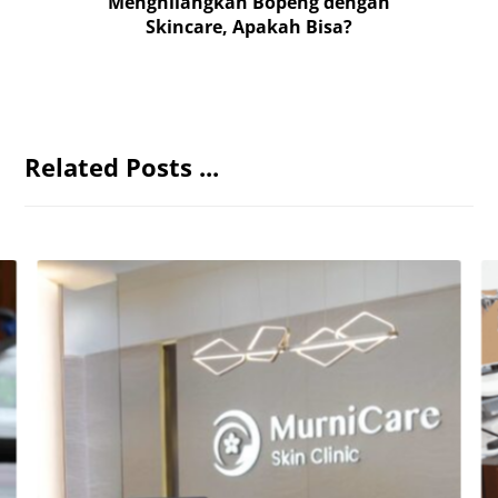
Menghilangkan Bopeng dengan
Skincare, Apakah Bisa?
Related Posts ...