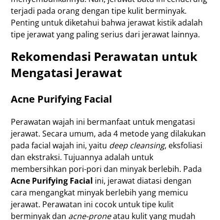
terjadi pada orang dengan tipe kulit berminyak.
Penting untuk diketahui bahwa jerawat kistik adalah
tipe jerawat yang paling serius dari jerawat lainnya.
Rekomendasi Perawatan untuk
Mengatasi Jerawat
Acne Purifying Facial
Perawatan wajah ini bermanfaat untuk mengatasi
jerawat. Secara umum, ada 4 metode yang dilakukan
pada facial wajah ini, yaitu
deep cleansing
, eksfoliasi
dan ekstraksi. Tujuannya adalah untuk
membersihkan pori-pori dan minyak berlebih. Pada
Acne Purifying Facial
ini, jerawat diatasi dengan
cara mengangkat minyak berlebih yang memicu
jerawat. Perawatan ini cocok untuk tipe kulit
berminyak dan
acne-prone
atau kulit yang mudah