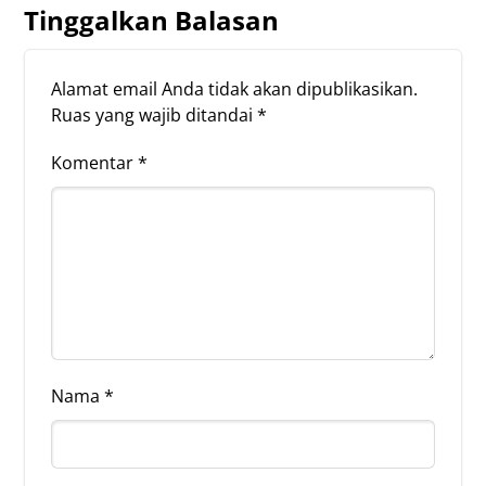
Tinggalkan Balasan
Alamat email Anda tidak akan dipublikasikan.
Ruas yang wajib ditandai
*
Komentar
*
Nama
*