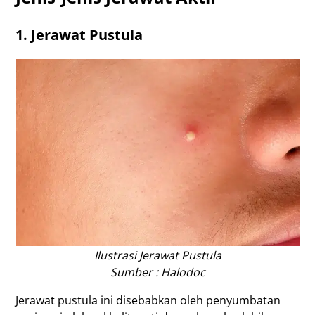
1. Jerawat Pustula
Ilustrasi Jerawat Pustula
Sumber : Halodoc
Jerawat pustula ini disebabkan oleh penyumbatan